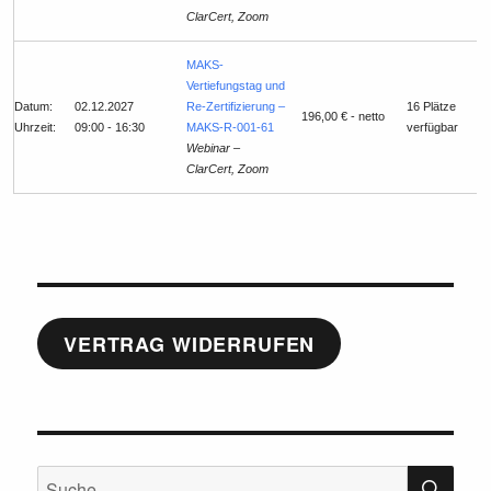
ClarCert, Zoom
MAKS-
Vertiefungstag und
Datum:
02.12.2027
Re-Zertifizierung –
16 Plätze
196,00 € - netto
Uhrzeit:
09:00 - 16:30
MAKS-R-001-61
verfügbar
Webinar –
ClarCert, Zoom
VERTRAG WIDERRUFEN
SU
Suche