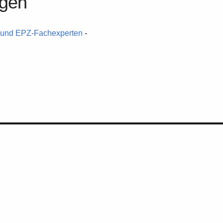
ngen
en und EPZ-Fachexperten
-