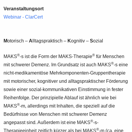
Veranstaltungsort
Webinar - ClarCert
M
otorisch –
A
lltagspraktisch –
K
ognitiv –
S
ozial
®
®
MAKS
-s ist die Form der MAKS-Therapie
für Menschen
®
mit schwerer Demenz. Im Grundsatz ist auch MAKS
-s eine
nicht-medikamentöse Mehrkomponenten-Gruppentherapie
mit motorischer, kognitiver und alltagspraktischer Förderung
sowie einer sozial-kommunikativen Einstimmung in fester
Reihenfolge. Der prinzipielle Ablauf ist ähnlich wie bei
®
MAKS
-m, allerdings mit Inhalten, die speziell auf die
Bedürfnisse von Menschen mit schwerer Demenz
®
angepasst sind. Außerdem ist eine MAKS
-s-
®
Therapieeinheit zeitlich kürzer als bei MAKS
-m (ca. eine