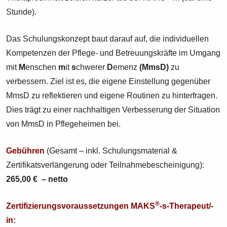
Stunde).
Das Schulungskonzept baut darauf auf, die individuellen
Kompetenzen der Pflege- und Betreuungskräfte im Umgang
mit
M
enschen
m
it
s
chwerer
D
emenz
(MmsD)
zu
verbessern. Ziel ist es, die eigene Einstellung gegenüber
MmsD zu reflektieren und eigene Routinen zu hinterfragen.
Dies trägt zu einer nachhaltigen Verbesserung der Situation
von MmsD in Pflegeheimen bei.
Gebühren
(Gesamt – inkl. Schulungsmaterial &
Zertifikatsverlängerung oder Teilnahmebescheinigung):
265,00 € – netto
®
Zertifizierungsvoraussetzungen MAKS
-s-Therapeut/-
in: