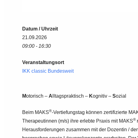
Datum / Uhrzeit
21.09.2026
09:00 - 16:30
Veranstaltungsort
IKK classic Bundesweit
M
otorisch –
A
lltagspraktisch –
K
ognitiv –
S
ozial
®
Beim MAKS
-Vertiefungstag können zertifizierte M
®
Therapeutinnen (m/s) ihre erlebte Praxis mit MAKS
Herausforderungen zusammen mit der Dozentin / de