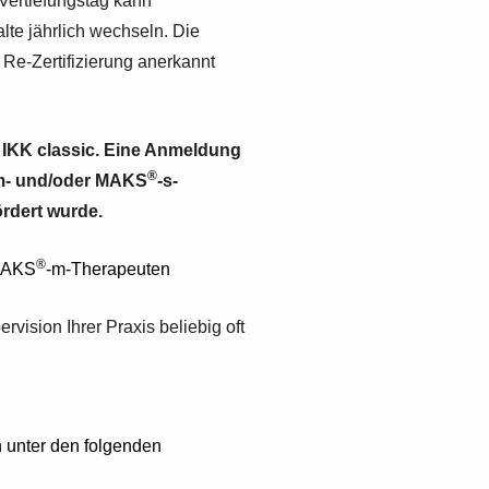
Vertiefungstag kann
alte jährlich wechseln. Die
 Re-Zertifizierung anerkannt
e IKK classic. Eine Anmeldung
®
m- und/oder MAKS
-s-
rdert wurde.
®
MAKS
-m-Therapeuten
rvision Ihrer Praxis beliebig oft
n unter den folgenden