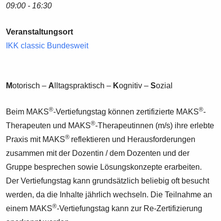
09:00 - 16:30
Veranstaltungsort
IKK classic Bundesweit
M
otorisch –
A
lltagspraktisch –
K
ognitiv –
S
ozial
®
®
Beim MAKS
-Vertiefungstag können zertifizierte MAKS
-
®
Therapeuten und MAKS
-Therapeutinnen (m/s) ihre erlebte
®
Praxis mit MAKS
reflektieren und Herausforderungen
zusammen mit der Dozentin / dem Dozenten und der
Gruppe besprechen sowie Lösungskonzepte erarbeiten.
Der Vertiefungstag kann grundsätzlich beliebig oft besucht
werden, da die Inhalte jährlich wechseln. Die Teilnahme an
®
einem MAKS
-Vertiefungstag kann zur Re-Zertifizierung