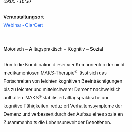
09:00 - 16:30
Veranstaltungsort
Webinar - ClarCert
M
otorisch –
A
lltagspraktisch –
K
ognitiv –
S
ozial
Durch die Kombination dieser vier Komponenten der nicht
®
medikamentösen MAKS-Therapie
lässt sich das
Fortschreiten von leichten kognitiven Beeinträchtigungen
bis zu leichter und mittelschwerer Demenz nachweislich
®
aufhalten. MAKS
stabilisiert alltagspraktische und
kognitive Fähigkeiten, reduziert Verhaltenssymptome der
Demenz und verbessert durch den Aufbau eines sozialen
Zusammenhalts die Lebensumwelt der Betroffenen.