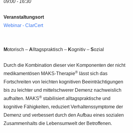
09:00 - 16:30
Veranstaltungsort
Webinar - ClarCert
M
otorisch –
A
lltagspraktisch –
K
ognitiv –
S
ozial
Durch die Kombination dieser vier Komponenten der nicht
®
medikamentösen MAKS-Therapie
lässt sich das
Fortschreiten von leichten kognitiven Beeinträchtigungen
bis zu leichter und mittelschwerer Demenz nachweislich
®
aufhalten. MAKS
stabilisiert alltagspraktische und
kognitive Fähigkeiten, reduziert Verhaltenssymptome der
Demenz und verbessert durch den Aufbau eines sozialen
Zusammenhalts die Lebensumwelt der Betroffenen.