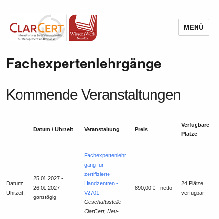
MENÜ
Wissenswerk Neu-Ulm
Fachexpertenlehrgänge
Kommende Veranstaltungen
Verfügbare
Datum / Uhrzeit
Veranstaltung
Preis
Plätze
Fachexpertenlehr
gang für
zertifizierte
25.01.2027 -
Datum:
Handzentren -
24 Plätze
26.01.2027
890,00 € - netto
Uhrzeit:
V2701
verfügbar
ganztägig
Geschäftsstelle
ClarCert, Neu-